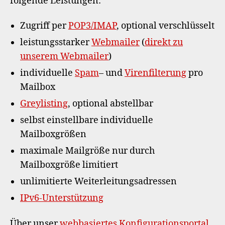
folgende Leistungen:
Zugriff per
POP3/IMAP
, optional verschlüsselt
leistungsstarker
Webmailer
(
direkt zu
unserem Webmailer
)
individuelle
Spam
– und
Virenfilterung
pro
Mailbox
Greylisting
, optional abstellbar
selbst einstellbare individuelle
Mailboxgrößen
maximale Mailgröße nur durch
Mailboxgröße limitiert
unlimitierte Weiterleitungsadressen
IPv6-Unterstützung
Über unser
webbasiertes Konfigurationsportal