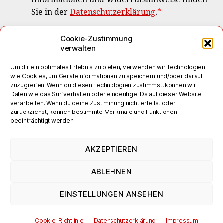
Informationen und Widerrufshinweise finden
Sie in der
Datenschutzerklärung
.
*
Cookie-Zustimmung
verwalten
Um dir ein optimales Erlebnis zu bieten, verwenden wir Technologien
wie Cookies, um Geräteinformationen zu speichern und/oder darauf
zuzugreifen. Wenn du diesen Technologien zustimmst, können wir
Daten wie das Surfverhalten oder eindeutige IDs auf dieser Website
verarbeiten. Wenn du deine Zustimmung nicht erteilst oder
zurückziehst, können bestimmte Merkmale und Funktionen
beeinträchtigt werden.
*
erforderliches Feld
AKZEPTIEREN
ABLEHNEN
Webmailer
Wiki
WebConfig
Kontakt
Impressum
Datenschutzerklärung
Cookie-Richtlinie (EU)
EINSTELLUNGEN ANSEHEN
© 2026
Hot-Chilli
Cookie-Richtlinie
Datenschutzerklärung
Impressum